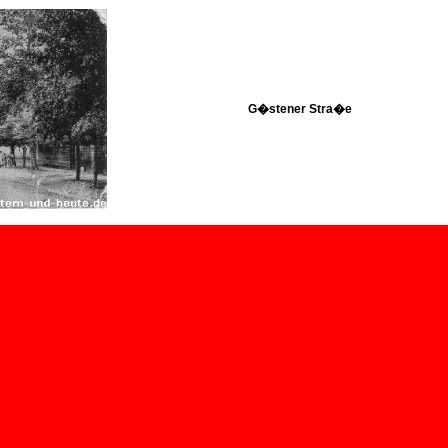
G�stener Stra�e