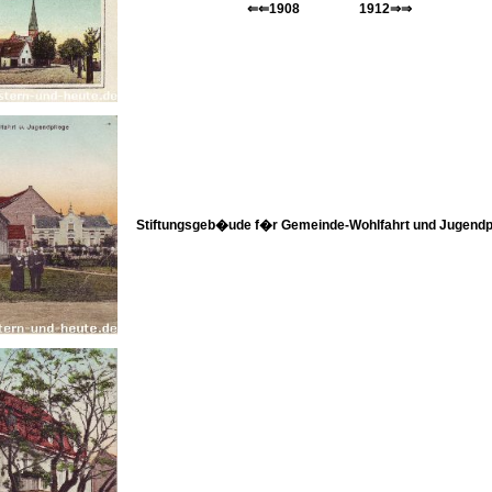
⇐⇐1908 1912⇒⇒
Stiftungsgeb�ude f�r Gemeinde-Wohlfahrt und Jugendp