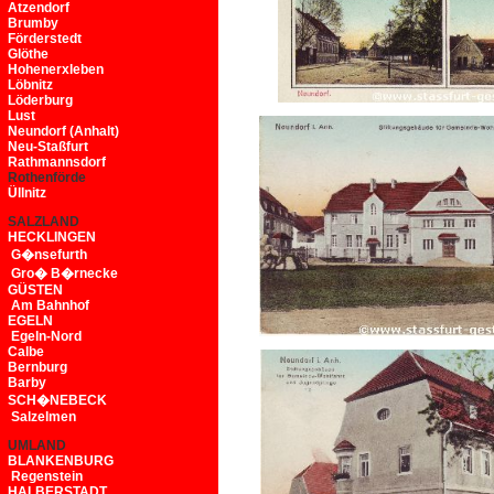
Atzendorf
Brumby
Förderstedt
Glöthe
Hohenerxleben
Löbnitz
Löderburg
Lust
Neundorf (Anhalt)
Neu-Staßfurt
Rathmannsdorf
Rothenförde
Üllnitz
SALZLAND
HECKLINGEN
G�nsefurth
Gro� B�rnecke
GÜSTEN
Am Bahnhof
EGELN
Egeln-Nord
Calbe
Bernburg
Barby
SCH�NEBECK
Salzelmen
UMLAND
BLANKENBURG
Regenstein
HALBERSTADT