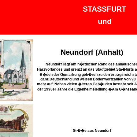
STASSFURT
und
Neundorf (Anhalt)
Neundorf liegt am n�rdlichen Rand des anhaltische
Harzvorlandes und grenzt an das Stadtgebiet Sta�furts a
B�den der Gemarkung geh�ren zu den ertragsreichste
ganz Deutschland und weisen Bodenwertzahlen von 90
mehr auf. Neben vielen �lteren Geb�uden besteht seit 
der 1990er Jahre die Eigenheimsiedlung �Am G�nsean
Gr��e aus Neundorf