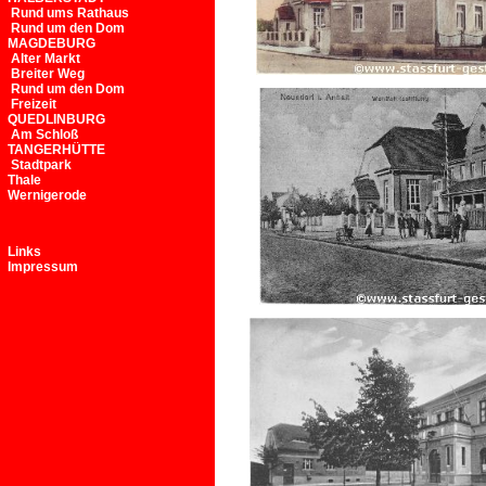
Rund ums Rathaus
Rund um den Dom
MAGDEBURG
Alter Markt
Breiter Weg
Rund um den Dom
Freizeit
QUEDLINBURG
Am Schloß
TANGERHÜTTE
Stadtpark
Thale
Wernigerode
Links
Impressum