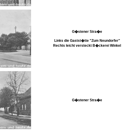
G�stener Stra�e
Links die Gastst�tte "Zum Neundorfer"
Rechts leicht versteckt B�ckerei Winkel
G�stener Stra�e